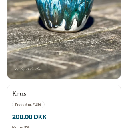
Skåle
Krus med hank
Krus uden hank
Fugle
Krukker
Maskotten - den lille lykkefrø
Krus
Kontakt
Produkt nr. #186
200.00 DKK
Moms 0%