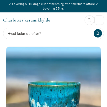
✓ Levering 5-10 dage eller afhentning efter nærmere aftale ✓
Levering 55 kr.
Charlottes keramikhylde
Charlottes keramikhylde
Søg
Start
Nisser
Frække tudser