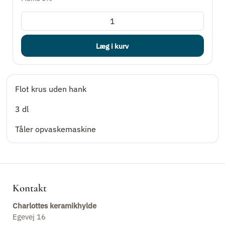
Læg i kurv
Flot krus uden hank
3 dl
Tåler opvaskemaskine
Kontakt
Charlottes keramikhylde
Egevej 16